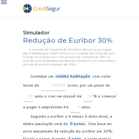
Simulador
Redução de Euribor 30%
A reunião do Conselho de Ministros oficializou a criação
das medidas que visam amenizar a subida das taxas de juro.
O Governo avança com mecanismo de redução de 30% na
taxa de juro. Os pedidos aos bancos começam em novembro e
vão até primeiro trimestre de 2024.
Contratei um
crédito habitação
com valor
inicial de
euros, por um prazo de
anos e com um spread de
% e comecei
a pagar o empréstimo há
anos.
Segundo a euribor a 6 meses à data atual, a
minha prestação será de
0
euros
. Com base no
novo mecanismo de redução da euribor em 30%,
ficarei a pagar, durante
2 anos
, o valor mensal