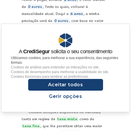
de
0
euros
, findo os quais, voltarei à
mensalidade atual. Daqui a
6 anos
, a minha
prestação será de
0
euros
, com base no valor
não cobrado durante os
2 anos
de redução de
euribor.
Resultante desta redução da euribor, irei
pagar menos
0
euros/mês
, durante os primeiros
A
CrediSegur
solicita o seu consentimento
2 anos
, totalizando
0
euros
, mas após a
Utilizamos cookies, para melhorar a sua experiência, das seguintes
formas:
inclusão do valor não pago ao capital em dívida,
Cookies de análise para entender as interações no site.
irei pagar, incluindo juros, mais
0
euros/mês
,
Cookies de desempenho para melhorar a usabilidade do site.
Cookies funcionais para lembrar as preferências.
durante os restantes
-6
anos
do meu
empréstimo, equivalente a
0
euros
. Feitas as
Aceitar todos
contas, pagarei mais
0
euros
, até ao final do
Gerir opções
meu empréstimo, do que se não tivesse aderido a
esta medida.
Existem soluções disponíveis no mercado,
tanto em regime de
taxa mista
como de
taxa fixa
, que lhe permitem obter uma maior