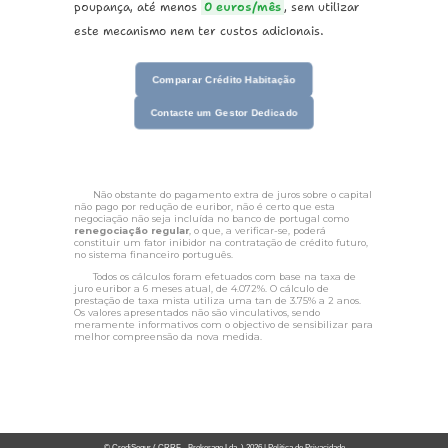
poupança, até menos
0
euros/mês
, sem utilizar
este mecanismo nem ter custos adicionais.
Comparar Crédito Habitação
Contacte um Gestor Dedicado
Não obstante do pagamento extra de juros sobre o capital
não pago por redução de euribor, não é certo que esta
negociação não seja incluída no banco de portugal como
renegociação regular
, o que, a verificar-se, poderá
constituir um fator inibidor na contratação de crédito futuro,
no sistema financeiro português.
Todos os cálculos foram efetuados com base na taxa de
juro euribor a 6 meses atual, de 4.072%. O cálculo de
prestação de taxa mista utiliza uma tan de 3.75% a 2 anos.
Os valores apresentados não são vinculativos, sendo
meramente informativos com o objectivo de sensibilizar para
melhor compreensão da nova medida.
© CrediSegur ( CRRF - Brokerage Lda. )
2026
|
Política de Privacidade